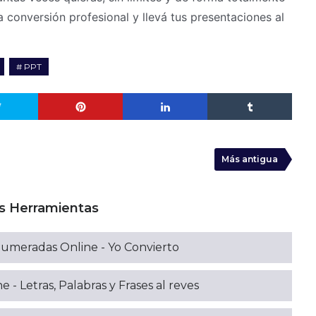
a conversión profesional y llevá tus presentaciones al
PPT
Más antigua
s Herramientas
Numeradas Online - Yo Convierto
ne - Letras, Palabras y Frases al reves