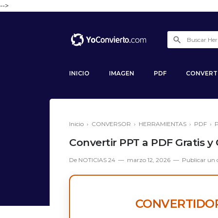
-->
INICIO
IMAGEN
PDF
CONVERT
Inicio
›
CONVERSOR
›
HERRAMIENTAS
›
PDF
›
Convertir PPT a PDF Gratis y 
De
NOTICIAS 24
marzo 12, 2026
Publicar un
CONVERTIDOR