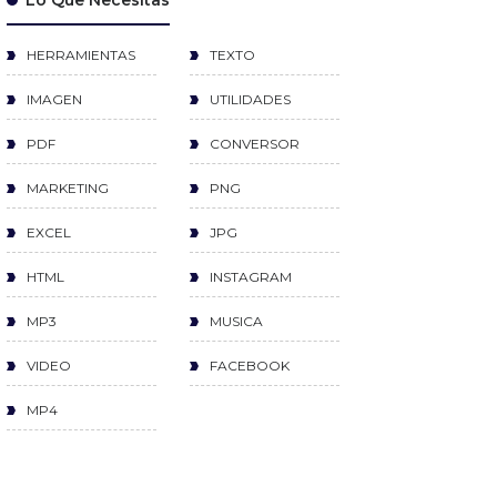
Lo Que Necesitas
HERRAMIENTAS
TEXTO
IMAGEN
UTILIDADES
PDF
CONVERSOR
MARKETING
PNG
EXCEL
JPG
HTML
INSTAGRAM
MP3
MUSICA
VIDEO
FACEBOOK
MP4